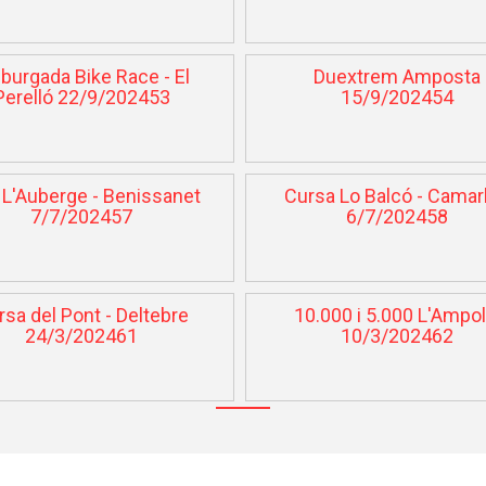
burgada Bike Race - El
Duextrem Amposta
Perelló 22/9/202453
15/9/202454
L'Auberge - Benissanet
Cursa Lo Balcó - Camar
7/7/202457
6/7/202458
rsa del Pont - Deltebre
10.000 i 5.000 L'Ampol
24/3/202461
10/3/202462