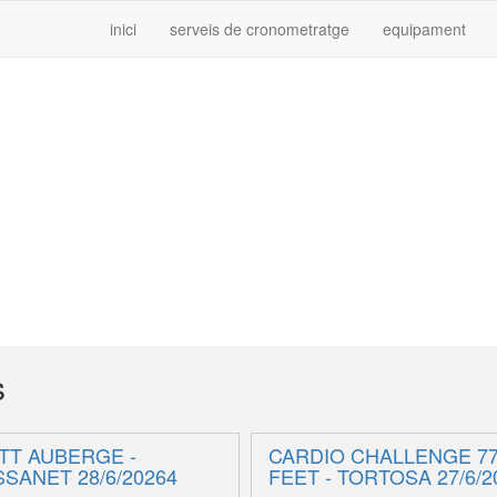
inici
serveis de cronometratge
equipament
s
BTT AUBERGE -
CARDIO CHALLENGE 7
SSANET 28/6/20264
FEET - TORTOSA 27/6/2