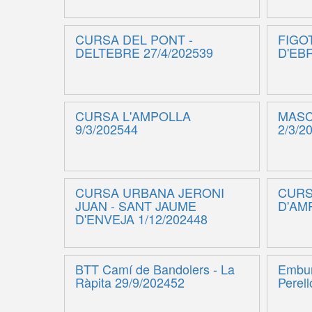
CURSA DEL PONT -
FIGO
DELTEBRE 27/4/202539
D'EBR
CURSA L'AMPOLLA
MASC
9/3/202544
2/3/2
CURSA URBANA JERONI
CURS
JUAN - SANT JAUME
D'AMP
D'ENVEJA 1/12/202448
BTT Camí de Bandolers - La
Embur
Ràpita 29/9/202452
Perel