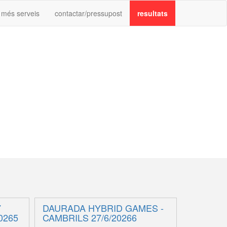
més serveis
contactar/pressupost
resultats
7
DAURADA HYBRID GAMES -
0265
CAMBRILS 27/6/20266