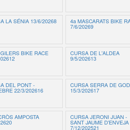
 LA SÉNIA 13/6/20268
4a MASCARATS BIKE R
7/6/20269
RGILERS BIKE RACE
CURSA DE L'ALDEA
202612
9/5/202613
A DEL PONT -
CURSA SERRA DE GOD
EBRE 22/3/202616
15/3/202617
CRÒS AMPOSTA
CURSA JERONI JUAN -
02620
SANT JAUME D'ENVEJA
7/12/202521