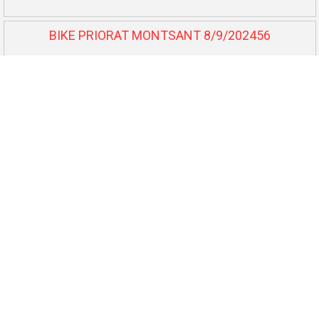
BIKE PRIORAT MONTSANT 8/9/202456
BTT L'Auberge - Benissanet 7/7/202457
Cursa Lo Balcó - Camarles 6/7/202458
10.000 i 5.000 El Perelló 25/5/202459