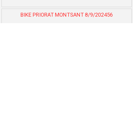
BIKE PRIORAT MONTSANT 8/9/202456
BTT L'Auberge - Benissanet 7/7/202457
Cursa Lo Balcó - Camarles 6/7/202458
10.000 i 5.000 El Perelló 25/5/202459